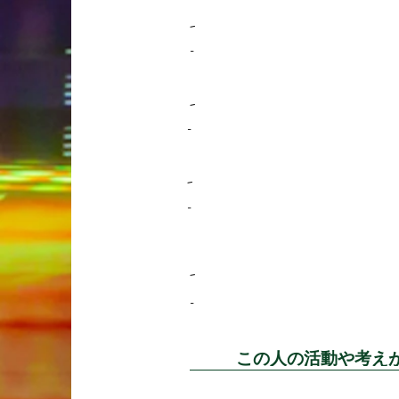
-
-
-
-
-
-
-
-
この人の活動や考え