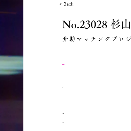
< Back
No.23028 
介助マッチングプロ
-
-
-
-
-