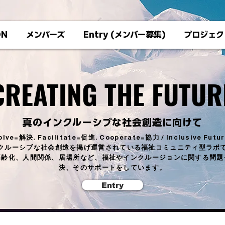
ON
メンバーズ
Entry (メンバー募集)
プロジェク
CREATING THE FUTUR
CREATING THE FUTUR
真のインクルーシブな社会創造に向けて
olve=解決, Facilitate=促進, Cooperate=協力 / Inclusive Futur
クルーシブな社会創造を掲げ運営されている福祉コミュニティ型ラボ
高齢化、人間関係、居場所など、福祉やインクルージョンに関する問題
決、そのサポートをしています。
Entry