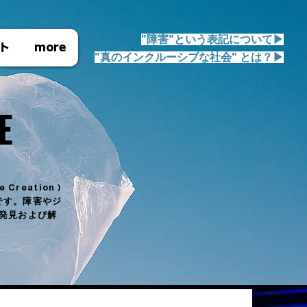
"障害"という表記について▶︎
ト
more
"真のインクルーシブな社会" とは？▶︎
E
E
e Creation )
です。障害やジ
発見および解