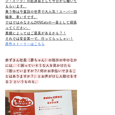
ン・イーツ）の配達員として今日から働いて
もらいます。
乗り物は今童話の世界で大人気！スーパー四
輪車、車いすです。
ではではみなさんZKNEatsの一員として頑張
ってください。
業績によってはご褒美があるかも？！
それでは安全第一で、行ってらっしゃい！
原作ストーリーはこちら
赤ずきん社長（夢ちゃん）の指示の中のなか
には、《 困っていそうな人を見かけたら
「困っていますか？/ 何かお手伝いできるこ
とはありますか？」とお声がけし人助けをす
る 》というものも。