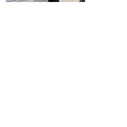
(上写真)車椅子に乗って移動する移動する
IFCのこーすけ
このイベントなら、きっと多くの人が、「障
害について知るぞ〜」と意気込まずにフラッ
トに楽しく気づきを得られると思います。
そうした、ふとした気づきの一つひとつが、
この社会をもっと変えていけると信じて
今後も応援していきます。
イベント概要はこちら
https://kurumaisuyume.peatix.com/?lang=ja