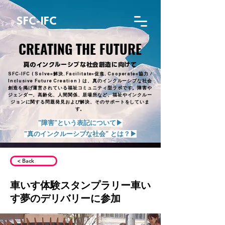
SFC-IFC
CREATING THE FUTURE
CREATING THE FUTURE
真のインクルーシブな社会創造に向けて
SFC-IFC ( Solve=解決, Facilitate=促進, Cooperate=協力 /
Inclusive Future Creation ) は、真のインクルーシブな社会
創造を掲げ運営されている福祉コミュニティ型ラボです。障害や
ジェンダー、高齢化、人間関係、居場所など、福祉やインクルー
ジョンに関する問題発見および解決、そのサポートをしていま
す。
"障害"という表記について▶︎
"真のインクルーシブな社会" とは？▶︎
< Back
車いす体験スタンプラリー車い
す夢のデリバリーに参加